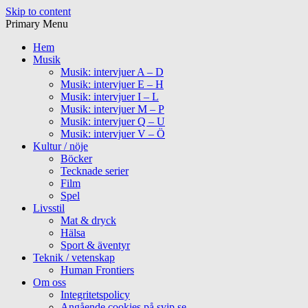
Skip to content
Primary Menu
Hem
Musik
Musik: intervjuer A – D
Musik: intervjuer E – H
Musik: intervjuer I – L
Musik: intervjuer M – P
Musik: intervjuer Q – U
Musik: intervjuer V – Ö
Kultur / nöje
Böcker
Tecknade serier
Film
Spel
Livsstil
Mat & dryck
Hälsa
Sport & äventyr
Teknik / vetenskap
Human Frontiers
Om oss
Integritetspolicy
Angående cookies på svip.se