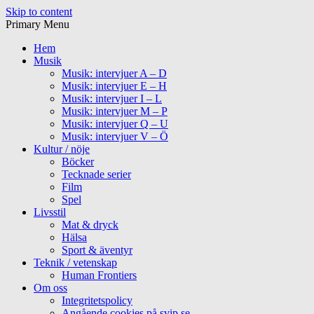
Skip to content
Primary Menu
Hem
Musik
Musik: intervjuer A – D
Musik: intervjuer E – H
Musik: intervjuer I – L
Musik: intervjuer M – P
Musik: intervjuer Q – U
Musik: intervjuer V – Ö
Kultur / nöje
Böcker
Tecknade serier
Film
Spel
Livsstil
Mat & dryck
Hälsa
Sport & äventyr
Teknik / vetenskap
Human Frontiers
Om oss
Integritetspolicy
Angående cookies på svip.se