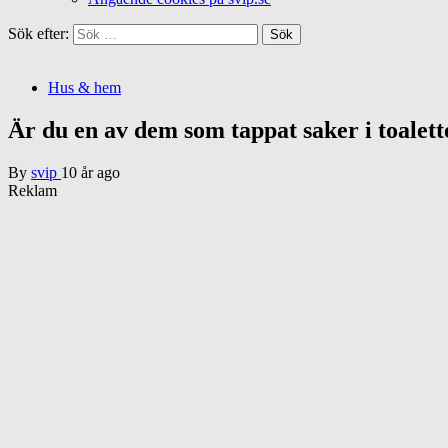
Sök efter:
Hus & hem
Är du en av dem som tappat saker i toalet
By
svip
10 år ago
Reklam