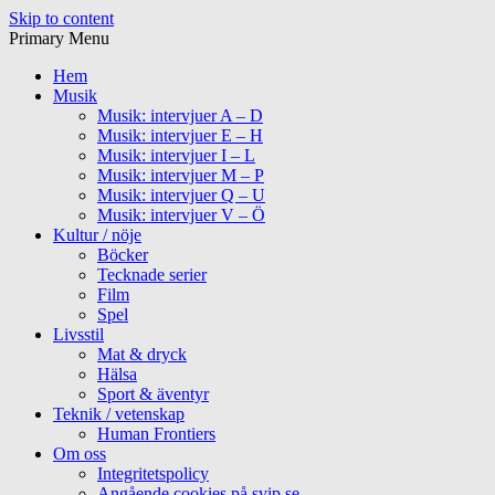
Skip to content
Primary Menu
Hem
Musik
Musik: intervjuer A – D
Musik: intervjuer E – H
Musik: intervjuer I – L
Musik: intervjuer M – P
Musik: intervjuer Q – U
Musik: intervjuer V – Ö
Kultur / nöje
Böcker
Tecknade serier
Film
Spel
Livsstil
Mat & dryck
Hälsa
Sport & äventyr
Teknik / vetenskap
Human Frontiers
Om oss
Integritetspolicy
Angående cookies på svip.se