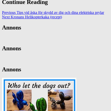
Continue Reading
Previous
Tips vid åska för skydd av dig och dina elektriska prylar
Next
Kronans Helikopterkaka (recept)
Annons
Annons
Annons