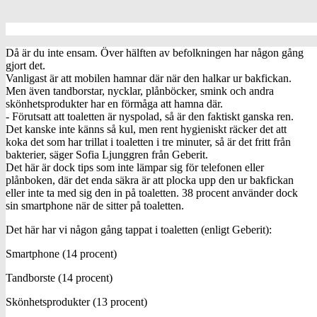
Då är du inte ensam. Över hälften av befolkningen har någon gång
gjort det.
Vanligast är att mobilen hamnar där när den halkar ur bakfickan.
Men även tandborstar, nycklar, plånböcker, smink och andra
skönhetsprodukter har en förmåga att hamna där.
- Förutsatt att toaletten är nyspolad, så är den faktiskt ganska ren.
Det kanske inte känns så kul, men rent hygieniskt räcker det att
koka det som har trillat i toaletten i tre minuter, så är det fritt från
bakterier, säger Sofia Ljunggren från Geberit.
Det här är dock tips som inte lämpar sig för telefonen eller
plånboken, där det enda säkra är att plocka upp den ur bakfickan
eller inte ta med sig den in på toaletten. 38 procent använder dock
sin smartphone när de sitter på toaletten.
Det här har vi någon gång tappat i toaletten (enligt Geberit):
Smartphone (14 procent)
Tandborste (14 procent)
Skönhetsprodukter (13 procent)