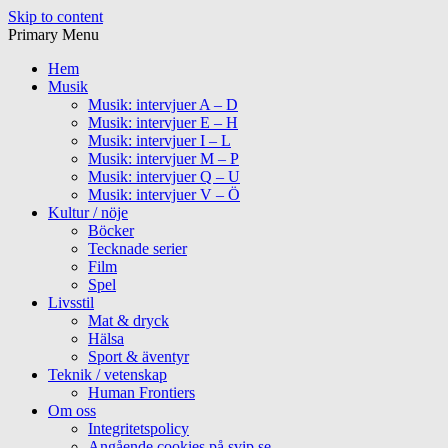
Skip to content
Primary Menu
Hem
Musik
Musik: intervjuer A – D
Musik: intervjuer E – H
Musik: intervjuer I – L
Musik: intervjuer M – P
Musik: intervjuer Q – U
Musik: intervjuer V – Ö
Kultur / nöje
Böcker
Tecknade serier
Film
Spel
Livsstil
Mat & dryck
Hälsa
Sport & äventyr
Teknik / vetenskap
Human Frontiers
Om oss
Integritetspolicy
Angående cookies på svip.se