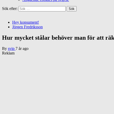
Sök efter:
Hey konsument!
Jörgen Fredriksson
Hur mycket stålar behöver man för att rä
By
svip
7 år ago
Reklam