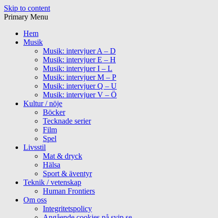
Skip to content
Primary Menu
Hem
Musik
Musik: intervjuer A – D
Musik: intervjuer E – H
Musik: intervjuer I – L
Musik: intervjuer M – P
Musik: intervjuer Q – U
Musik: intervjuer V – Ö
Kultur / nöje
Böcker
Tecknade serier
Film
Spel
Livsstil
Mat & dryck
Hälsa
Sport & äventyr
Teknik / vetenskap
Human Frontiers
Om oss
Integritetspolicy
Angående cookies på svip.se