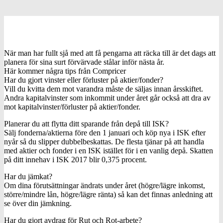
När man har fullt sjå med att få pengarna att räcka till är det dags att
planera för sina surt förvärvade stålar inför nästa år.
Här kommer några tips från Compricer
Har du gjort vinster eller förluster på aktier/fonder?
Vill du kvitta dem mot varandra måste de säljas innan årsskiftet.
Andra kapitalvinster som inkommit under året går också att dra av
mot kapitalvinster/förluster på aktier/fonder.
Planerar du att flytta ditt sparande från depå till ISK?
Sälj fonderna/aktierna före den 1 januari och köp nya i ISK efter
nyår så du slipper dubbelbeskattas. De flesta tjänar på att handla
med aktier och fonder i en ISK istället för i en vanlig depå. Skatten
på ditt innehav i ISK 2017 blir 0,375 procent.
Har du jämkat?
Om dina förutsättningar ändrats under året (högre/lägre inkomst,
större/mindre lån, högre/lägre ränta) så kan det finnas anledning att
se över din jämkning.
Har du gjort avdrag för Rut och Rot-arbete?