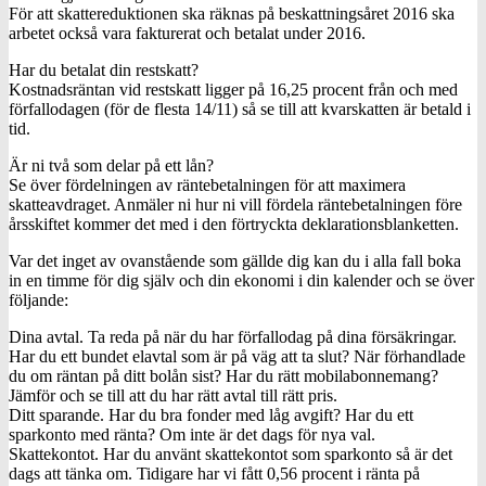
För att skattereduktionen ska räknas på beskattningsåret 2016 ska
arbetet också vara fakturerat och betalat under 2016.
Har du betalat din restskatt?
Kostnadsräntan vid restskatt ligger på 16,25 procent från och med
förfallodagen (för de flesta 14/11) så se till att kvarskatten är betald i
tid.
Är ni två som delar på ett lån?
Se över fördelningen av räntebetalningen för att maximera
skatteavdraget. Anmäler ni hur ni vill fördela räntebetalningen före
årsskiftet kommer det med i den förtryckta deklarationsblanketten.
Var det inget av ovanstående som gällde dig kan du i alla fall boka
in en timme för dig själv och din ekonomi i din kalender och se över
följande:
Dina avtal. Ta reda på när du har förfallodag på dina försäkringar.
Har du ett bundet elavtal som är på väg att ta slut? När förhandlade
du om räntan på ditt bolån sist? Har du rätt mobilabonnemang?
Jämför och se till att du har rätt avtal till rätt pris.
Ditt sparande. Har du bra fonder med låg avgift? Har du ett
sparkonto med ränta? Om inte är det dags för nya val.
Skattekontot. Har du använt skattekontot som sparkonto så är det
dags att tänka om. Tidigare har vi fått 0,56 procent i ränta på