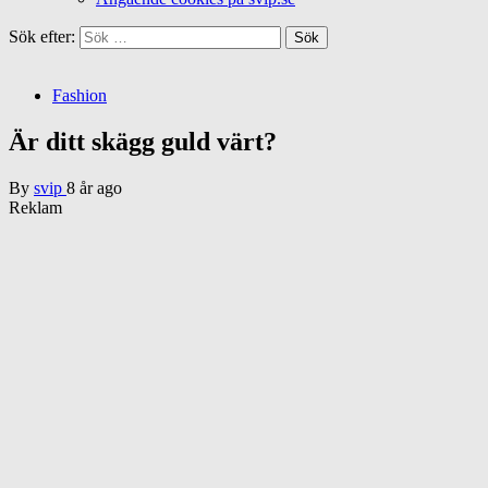
Sök efter:
Fashion
Är ditt skägg guld värt?
By
svip
8 år ago
Reklam