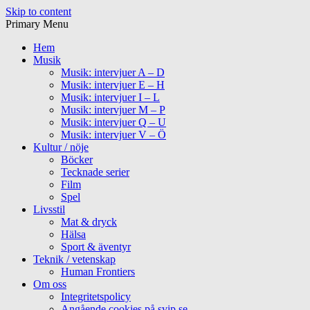
Skip to content
Primary Menu
Hem
Musik
Musik: intervjuer A – D
Musik: intervjuer E – H
Musik: intervjuer I – L
Musik: intervjuer M – P
Musik: intervjuer Q – U
Musik: intervjuer V – Ö
Kultur / nöje
Böcker
Tecknade serier
Film
Spel
Livsstil
Mat & dryck
Hälsa
Sport & äventyr
Teknik / vetenskap
Human Frontiers
Om oss
Integritetspolicy
Angående cookies på svip.se