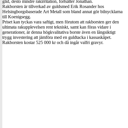
glid, desto mindre rakirritation, fortsätter Jonathan.
Rakborsten är tillverkad av guldsmed Erik Rosander hos
Helsingborgsbaserade Art Metall som bland annat gör bilnycklarna
till Koenigsegg.
Priset kan tyckas vara saftigt, men förutom att rakborsten ger den
ultimata rakupplevelsen rent tekniskt, samt kan föras vidare i
generationer, är denna högkvalitativa borste även en långsiktigt
trygg investering att jämföra med en guldtacka i kassaskåpet.
Rakborsten kostar 525 000 kr och då ingår valfri gravyr.