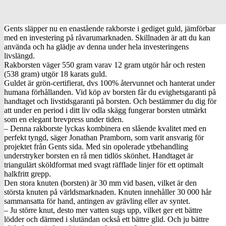
Gents släpper nu en enastående rakborste i gediget guld, jämförbar
med en investering på råvarumarknaden. Skillnaden är att du kan
använda och ha glädje av denna under hela investeringens
livslängd.
Rakborsten väger 550 gram varav 12 gram utgör hår och resten
(538 gram) utgör 18 karats guld.
Guldet är grön-certifierat, dvs 100% återvunnet och hanterat under
humana förhållanden. Vid köp av borsten får du evighetsgaranti på
handtaget och livstidsgaranti på borsten. Och bestämmer du dig för
att under en period i ditt liv odla skägg fungerar borsten utmärkt
som en elegant brevpress under tiden.
– Denna rakborste lyckas kombinera en slående kvalitet med en
perfekt tyngd, säger Jonathan Pramborn, som varit ansvarig för
projektet från Gents sida. Med sin opolerade ytbehandling
understryker borsten en rå men tidlös skönhet. Handtaget är
triangulärt sköldformat med svagt räfflade linjer för ett optimalt
halkfritt grepp.
Den stora knuten (borsten) är 30 mm vid basen, vilket är den
största knuten på världsmarknaden. Knuten innehåller 30 000 hår
sammansatta för hand, antingen av grävling eller av syntet.
– Ju större knut, desto mer vatten sugs upp, vilket ger ett bättre
lödder och därmed i slutändan också ett bättre glid. Och ju bättre