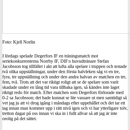
Foto: Kjell Norlin
I lördags spelade Degerfors IF en träningsmatch mot
seriekonkurrenterna Norrby IF, DIF:s huvudtränare Stefan
Jacobsson tog tillfället i akt att lufta alla spelare i truppen och testade
två olika uppställningar, under den första halvleken såg vi en tre,
fyra, tre uppställning och under den andra halvan av matchen en tre,
fem, två. Trots att det var riktigt roligt att se de spelare som varit
skadade under en lång tid vara tillbaka igen, så kändes inte laget
riktigt redo för match. Efter matchen som Degerfors förlorade med
0-2 sa Jacobsson; det hade kunnat se lite vassare ut men samtidigt så
vet jag ju att vi drog igång i måndags efter uppehållet och det tar ett
tag innan man kommer upp i rätt nivå igen och vi har ytterligare tolv,
tretton dagar på oss innan vi ska in i fullt allvar så att jag är inte
orolig på det sättet.