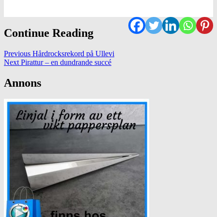
Continue Reading
Previous
Hårdrocksrekord på Ullevi
Next
Pirattur – en dundrande succé
Annons