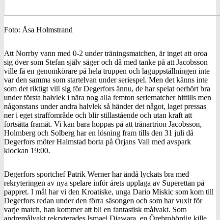
Foto: Åsa Holmstrand
Att Norrby vann med 0-2 under träningsmatchen, är inget att oroa
sig över som Stefan själv säger och då med tanke på att Jacobsson
ville få en genomkörare på hela truppen och laguppställningen inte
var den samma som startelvan under seriespel. Men det känns inte
som det riktigt vill sig för Degerfors ännu, de har spelat oerhört bra
under första halvlek i nära nog alla femton seriematcher hittills men
någonstans under andra halvlek så händer det något, laget pressas
ner i eget straffområde och blir stillastående och utan kraft att
fortsätta framåt. Vi kan bara hoppas på att tränartrion Jacobsson,
Holmberg och Solberg har en lösning fram tills den 31 juli då
Degerfors möter Halmstad borta på Örjans Vall med avspark
klockan 19:00.
Degerfors sportchef Patrik Werner har ändå lyckats bra med
rekryteringen av nya spelare inför årets upplaga av Superettan på
pappret. I mål har vi den Kroatiske, unga Dario Miskic som kom till
Degerfors redan under den förra säsongen och som har vuxit för
varje match, han kommer att bli en fantastisk målvakt. Som
andremålvakt rekryterades Ismael Diawara, en Örebrobördig kille