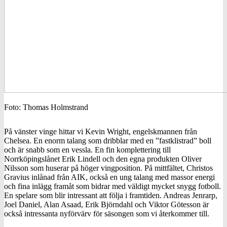
Foto: Thomas Holmstrand
På vänster vinge hittar vi Kevin Wright, engelskmannen från
Chelsea. En enorm talang som dribblar med en ”fastklistrad” boll
och är snabb som en vessla. En fin komplettering till
Norrköpingslånet Erik Lindell och den egna produkten Oliver
Nilsson som huserar på höger vingposition. På mittfältet, Christos
Gravius inlånad från AIK, också en ung talang med massor energi
och fina inlägg framåt som bidrar med väldigt mycket snygg fotboll.
En spelare som blir intressant att följa i framtiden. Andreas Jenrarp,
Joel Daniel, Alan Asaad, Erik Björndahl och Viktor Götesson är
också intressanta nyförvärv för säsongen som vi återkommer till.