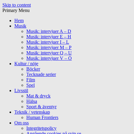
Skip to content
Primary Menu
Hem
Musik
Musik: intervjuer A – D
Musik: intervjuer E – H
Musik: intervjuer I – L
Musik: intervjuer M – P
Musik: intervjuer Q – U
Musik: intervjuer V – Ö
Kultur / nöje
Böcker
Tecknade serier
Film
Spel
Livsstil
Mat & dryck
Hälsa
Sport & äventyr
Teknik / vetenskap
Human Frontiers
Om oss
Integritetspolicy
Angående cookies på svip.se