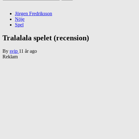
efter:
Jörgen Fredriksson
Nöje
Spel
Tralalala spelet (recension)
By
svip
11 år ago
Reklam