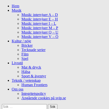
Skip
Primary
Hem
to
Menu
Musik
content
Musik: intervjuer A – D
Musik: intervjuer E – H
Musik: intervjuer I – L
Musik: intervjuer M – P
Musik: intervjuer Q – U
Musik: intervjuer V – Ö
Kultur / nöje
Böcker
Tecknade serier
Film
Spel
Livsstil
Mat & dryck
Hälsa
Sport & äventyr
Teknik / vetenskap
Human Frontiers
Om oss
Integritetspolicy
Angående cookies på svip.se
Sök