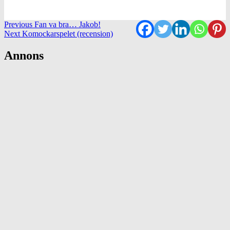
Continue
Previous
Fan va bra… Jakob!
Next
Komockarspelet (recension)
Reading
Annons