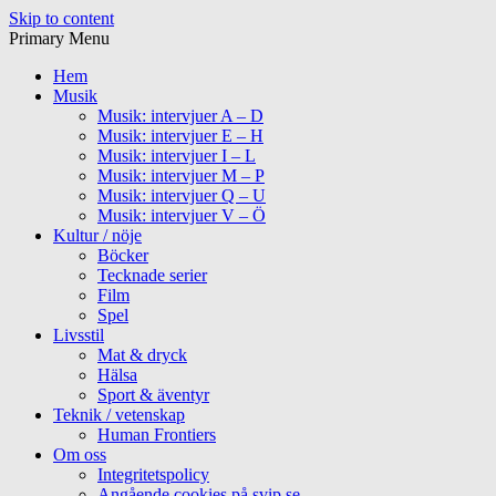
Skip to content
Primary Menu
Hem
Musik
Musik: intervjuer A – D
Musik: intervjuer E – H
Musik: intervjuer I – L
Musik: intervjuer M – P
Musik: intervjuer Q – U
Musik: intervjuer V – Ö
Kultur / nöje
Böcker
Tecknade serier
Film
Spel
Livsstil
Mat & dryck
Hälsa
Sport & äventyr
Teknik / vetenskap
Human Frontiers
Om oss
Integritetspolicy
Angående cookies på svip.se