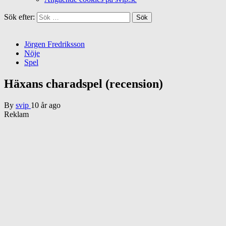
Sök efter:
Jörgen Fredriksson
Nöje
Spel
Häxans charadspel (recension)
By
svip
10 år ago
Reklam