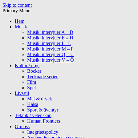
Skip to content
Primary Menu
Hem
Musik
Musik: intervjuer A – D
Musik: intervjuer E – H
Musik: intervjuer I – L
Musik: intervjuer M – P
Musik: intervjuer Q – U
Musik: intervjuer V – Ö
Kultur / nöje
Böcker
Tecknade serier
Film
Spel
Livsstil
Mat & dryck
Hälsa
Sport & äventyr
Teknik / vetenskap
Human Frontiers
Om oss
Integritetspolicy
Angående cookies på svip.se