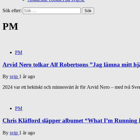
Sök efter:
PM
PM
Arvid Nero tolkar Alf Robertsons ”Jag lämna mitt hj
By
svip
1 år ago
2024 var ett hektiskt och minnesvärt år för Arvid Nero – med två Sver
PM
Chris Kläfford släpper albumet “What I’m Running
By
svip
1 år ago