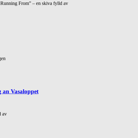
m Running From” – en skiva fylld av
gen
g an Vasaloppet
d av