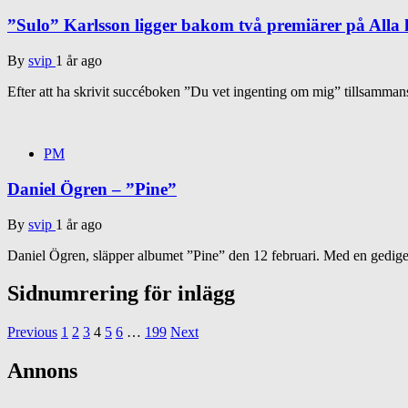
”Sulo” Karlsson ligger bakom två premiärer på Alla 
By
svip
1 år ago
Efter att ha skrivit succéboken ”Du vet ingenting om mig” tillsamma
PM
Daniel Ögren – ”Pine”
By
svip
1 år ago
Daniel Ögren, släpper albumet ”Pine” den 12 februari. Med en gedige
Sidnumrering för inlägg
Previous
1
2
3
4
5
6
…
199
Next
Annons