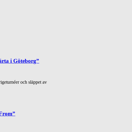
ärta i Göteborg”
igeturnéer och släppet av
 From”