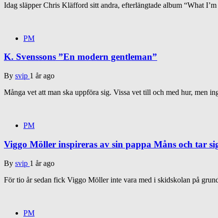
Idag släpper Chris Kläfford sitt andra, efterlängtade album “What I’
PM
K. Svenssons ”En modern gentleman”
By
svip
1 år ago
Många vet att man ska uppföra sig. Vissa vet till och med hur, men in
PM
Viggo Möller inspireras av sin pappa Måns och tar si
By
svip
1 år ago
För tio år sedan fick Viggo Möller inte vara med i skidskolan på grun
PM