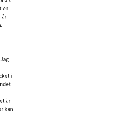
t en
 år
.
. Jag
cket i
andet
et är
är kan