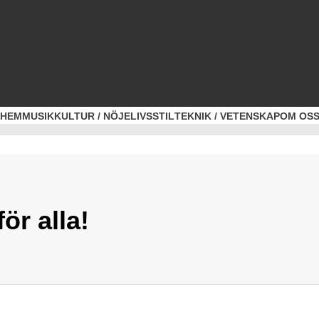
HEM
MUSIK
KULTUR / NÖJE
LIVSSTIL
TEKNIK / VETENSKAP
OM OS
ör alla!