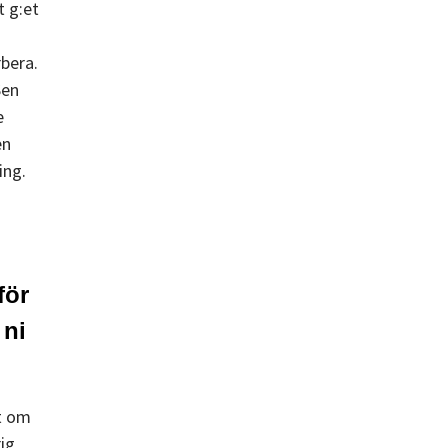
t g:et
rbera.
Sen
e
en
ing.
för
 ni
et om
rig