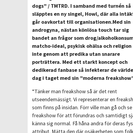
dogs” / TMTRD. I samband med turnén så
släpptes en ny singel, Howl, där alla intäk
går oavkortat till organisationen.Med sin
androgyna, nästan könlösa touch tar sig
bandet an frågor som drog/alkoholkonsum
matcho-ideal, psykisk ohälsa och religion
inte genom att predika utan snarare
porträttera. Med ett starkt koncept och
dedikerad fanbase så infekterar de värld
dag i taget med sin ”moderna freakshow”
“Tänker man freakshow så är det rent
utseendemässigt. Vi representerar en freak
som finns på insidan. Förr ville man gå och se
freakshow för att förundras och samtidigt sj
känna sig normal. Få håna andra för deras fys
attribut. Mätta den där osäkerheten som folk