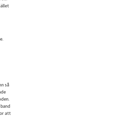
ället
e.
mn så
hade
oden.
t band
or att