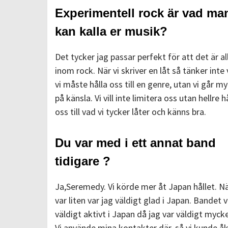
Experimentell rock är vad ma
kan kalla er musik?
Det tycker jag passar perfekt för att det är al
inom rock. När vi skriver en låt så tänker inte 
vi måste hålla oss till en genre, utan vi går m
på känsla. Vi vill inte limitera oss utan hellre h
oss till vad vi tycker låter och känns bra.
Du var med i ett annat band
tidigare ?
Ja,Seremedy. Vi körde mer åt Japan hållet. Nä
var liten var jag väldigt glad i Japan. Bandet v
väldigt aktivt i Japan då jag var väldigt mycke
Vi använde mina kontakter där, så vi kunde åk