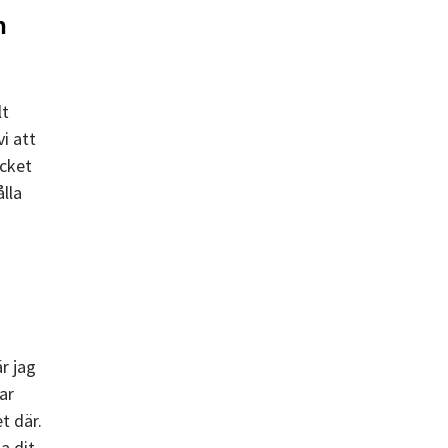
n
lt
vi att
ycket
ålla
r jag
ar
t där.
a dit