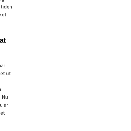
 tiden
ket
at
har
det ut
m
. Nu
u är
net