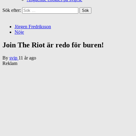
Sök efter:
Jörgen Fredriksson
Nöje
Join The Riot är redo för buren!
By
svip
11 år ago
Reklam