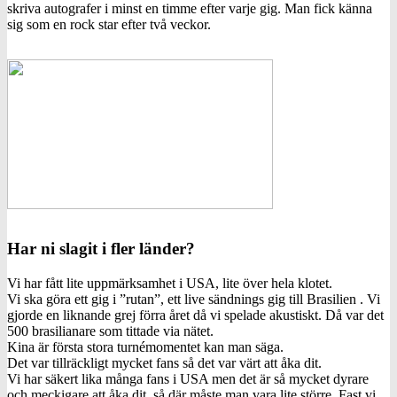
skriva autografer i minst en timme efter varje gig. Man fick känna
sig som en rock star efter två veckor.
Har ni slagit i fler länder?
Vi har fått lite uppmärksamhet i USA, lite över hela klotet.
Vi ska göra ett gig i ”rutan”, ett live sändnings gig till Brasilien . Vi
gjorde en liknande grej förra året då vi spelade akustiskt. Då var det
500 brasilianare som tittade via nätet.
Kina är första stora turnémomentet kan man säga.
Det var tillräckligt mycket fans så det var värt att åka dit.
Vi har säkert lika många fans i USA men det är så mycket dyrare
och meckigare att åka dit, så där måste man vara lite större. Fast vi