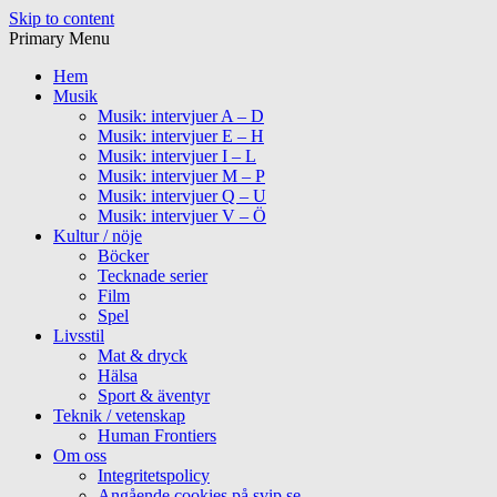
Skip to content
Primary Menu
Hem
Musik
Musik: intervjuer A – D
Musik: intervjuer E – H
Musik: intervjuer I – L
Musik: intervjuer M – P
Musik: intervjuer Q – U
Musik: intervjuer V – Ö
Kultur / nöje
Böcker
Tecknade serier
Film
Spel
Livsstil
Mat & dryck
Hälsa
Sport & äventyr
Teknik / vetenskap
Human Frontiers
Om oss
Integritetspolicy
Angående cookies på svip.se