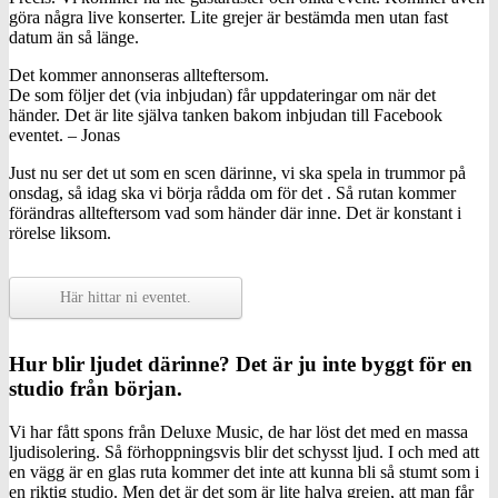
göra några live konserter. Lite grejer är bestämda men utan fast
datum än så länge.
Det kommer annonseras allteftersom.
De som följer det (via inbjudan) får uppdateringar om när det
händer. Det är lite själva tanken bakom inbjudan till Facebook
eventet. – Jonas
Just nu ser det ut som en scen därinne, vi ska spela in trummor på
onsdag, så idag ska vi börja rådda om för det . Så rutan kommer
förändras allteftersom vad som händer där inne. Det är konstant i
rörelse liksom.
Här hittar ni eventet.
Hur blir ljudet därinne? Det är ju inte byggt för en
studio från början.
Vi har fått spons från Deluxe Music, de har löst det med en massa
ljudisolering. Så förhoppningsvis blir det schysst ljud. I och med att
en vägg är en glas ruta kommer det inte att kunna bli så stumt som i
en riktig studio. Men det är det som är lite halva grejen, att man får