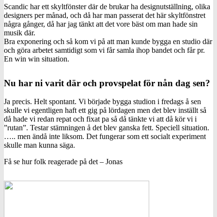
Scandic har ett skyltfönster där de brukar ha designutställning, olika
designers per månad, och då har man passerat det här skyltfönstret
några gånger, då har jag tänkt att det vore bäst om man hade sin
musik där.
Bra exponering och så kom vi på att man kunde bygga en studio där
och göra arbetet samtidigt som vi får samla ihop bandet och får pr.
En win win situation.
Nu har ni varit där och provspelat för nån dag sen?
Ja precis. Helt spontant. Vi började bygga studion i fredags å sen
skulle vi egentligen haft ett gig på lördagen men det blev inställt så
då hade vi redan repat och fixat pa så då tänkte vi att då kör vi i
”rutan”. Testar stämningen å det blev ganska fett. Speciell situation.
….. men ändå inte liksom. Det fungerar som ett socialt experiment
skulle man kunna säga.
Få se hur folk reagerade på det – Jonas