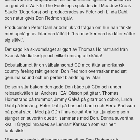
en god vän. Walk In The Footsteps spelades in i Meadow Creak
Studio (Degerfors) och producerades av Peter och Linda Dahl,
och naturligtvis Don Redmon själv.
Producenten Peter Dahl är ödmjuk vid frågan om hur han tänkte
med upplägg av låtar och låtföljd: ”bra musiker och bra låter sätter
sig självt”.
Det sagolika skivomslaget är gjort av Thomas Holmstrand från
Svensk MediaDesign och vilket omslag att skåda!
Debutalbumet är en välbalanserad CD med äkta amerikansk
country feeling rakt igenom. Don Redmon överraskar med sitt
genuina sound och en perfekt blandning av låtar!
De som står bakom den gode Don både på CDn och under
releasekvällen är: Andreas ”EA” Olsson på gitarr, Thomas
Holmstrand på trummor, Jimmy Galvå på gitarr och dobro, Linda
Dahl på körsång, Peter Dahl på bas och banjo och Berra Karlsson
på pedal steel. Med på CDn finns också Annika Ljungberg som
sjunger en suverän duett tillsammans med Don. Denna suveräna
kväll i Grytgöl mixades av Lennart Karlsson som var helt
fantastisk!
Ni som missade kvällen har chans att se Don Redmon på