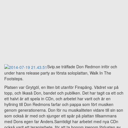
Svip.se träffade Don Redmon inför och
under hans release party av första soloplattan, Walk In The
Footsteps.
Platsen var Grytgöl, en liten bit utanför Finspång. Vädret var på
topp, och likaså Don, bandet och publiken. Det har tagit ca ett och
ett halvt år att spela in CDn, och arbetet har varit och är en
hyllning till Don Redmons farfar och pappa som fört musiken
genom generationerna. Don för nu musikaliteten vidare till sin son
som också är med och sjunger ett spår på plattan tillsammans
med Dons egen far Anders.Samtidigt har arbetet med nya CDn
också varit ett terapiarbete, för att ta honom igenom förlusten av